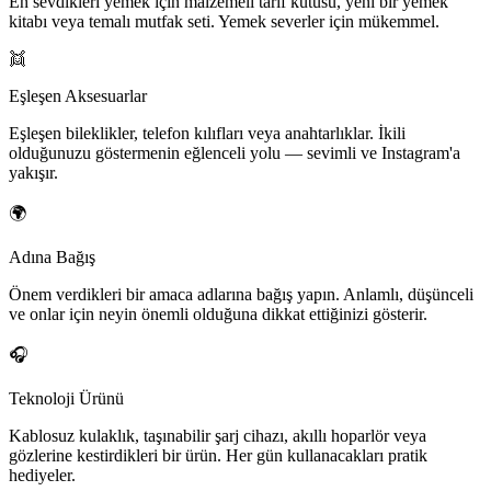
En sevdikleri yemek için malzemeli tarif kutusu, yeni bir yemek
kitabı veya temalı mutfak seti. Yemek severler için mükemmel.
👯
Eşleşen Aksesuarlar
Eşleşen bileklikler, telefon kılıfları veya anahtarlıklar. İkili
olduğunuzu göstermenin eğlenceli yolu — sevimli ve Instagram'a
yakışır.
🌍
Adına Bağış
Önem verdikleri bir amaca adlarına bağış yapın. Anlamlı, düşünceli
ve onlar için neyin önemli olduğuna dikkat ettiğinizi gösterir.
🎧
Teknoloji Ürünü
Kablosuz kulaklık, taşınabilir şarj cihazı, akıllı hoparlör veya
gözlerine kestirdikleri bir ürün. Her gün kullanacakları pratik
hediyeler.