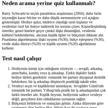
Neden arama yerine quiz kullanmalı?
Barry Schwartz'ın seçim paradoksu araştırması (2004), daha fazla
seçeneğin karar felcine ve daha düşük memnuniyete yol açtığını
göstermiştir. Hediye quizi, binlerce olasılığı sizin kişinize ve
vesilenize özel bir listeye indirerek bu sorunu çözer. Kişiselleştirilmiş
öneriler, genel listeleri geçer çünkü ilişki dinamiğini, vesilenin
kültürel beklentilerini, alıcının kişilik tipini ve bütçenizi dikkate alır.
Puanlama algoritmamız ilişki uyumu (%30), bütçe eşleşmesi (%30),
vesile alaka düzeyi (%20) ve kişilik uyumu (%20) ağırlıklarını
kullanır.
Test nasıl çalışır
Hediyenin kimin için olduğunu söyleyin — sevgili, arkadaş,
anne/baba, kardeş veya iş arkadaşı. Farklı ilişkiler farklı
hediye türleri gerektirir: romantik bir partner duygusal derinlik
beklerken, bir iş arkadaşı düşünceli pratikliği takdir eder.
Vesileyi seçin ve kişiliklerini tanımlayın. Sevgililer Günü'nde
romantik bir partner, Yılbaşı'nda pratik bir iş arkadaşından çok
farklı öneriler alır. Kişilik boyutu, hediyenin sadece vesileye
değil, gerçekten kim olduklarına uymasını sağlar.
Bütçenizi belirleyin ve sonuçları görün. Alaka düzeyine göre
sıralanmış dört hediye fikri. WhatsApp ile paylaşın veya