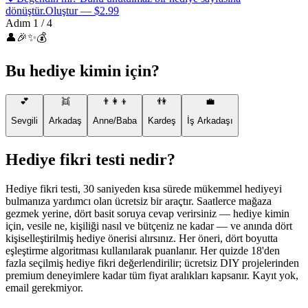
dönüştür.
Oluştur — $2.99
Adım 1 / 4
👤
🎉
✨
💰
Bu hediye kimin için?
💕
👯
👨‍👩‍👦
👫
💼
Sevgili
Arkadaş
Anne/Baba
Kardeş
İş Arkadaşı
Hediye fikri testi nedir?
Hediye fikri testi, 30 saniyeden kısa sürede mükemmel hediyeyi
bulmanıza yardımcı olan ücretsiz bir araçtır. Saatlerce mağaza
gezmek yerine, dört basit soruya cevap verirsiniz — hediye kimin
için, vesile ne, kişiliği nasıl ve bütçeniz ne kadar — ve anında dört
kişiselleştirilmiş hediye önerisi alırsınız. Her öneri, dört boyutta
eşleştirme algoritması kullanılarak puanlanır. Her quizde 18'den
fazla seçilmiş hediye fikri değerlendirilir; ücretsiz DIY projelerinden
premium deneyimlere kadar tüm fiyat aralıkları kapsanır. Kayıt yok,
email gerekmiyor.