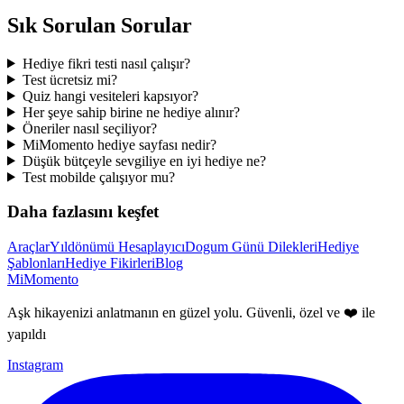
Sık Sorulan Sorular
Hediye fikri testi nasıl çalışır?
Test ücretsiz mi?
Quiz hangi vesiteleri kapsıyor?
Her şeye sahip birine ne hediye alınır?
Öneriler nasıl seçiliyor?
MiMomento hediye sayfası nedir?
Düşük bütçeyle sevgiliye en iyi hediye ne?
Test mobilde çalışıyor mu?
Daha fazlasını keşfet
Araçlar
Yıldönümü Hesaplayıcı
Dogum Günü Dilekleri
Hediye
Şablonları
Hediye Fikirleri
Blog
MiMomento
Aşk hikayenizi anlatmanın en güzel yolu. Güvenli, özel ve ❤️ ile
yapıldı
Instagram