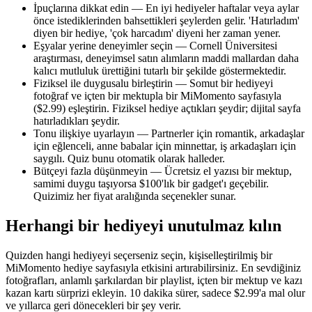
İpuçlarına dikkat edin — En iyi hediyeler haftalar veya aylar
önce istediklerinden bahsettikleri şeylerden gelir. 'Hatırladım'
diyen bir hediye, 'çok harcadım' diyeni her zaman yener.
Eşyalar yerine deneyimler seçin — Cornell Üniversitesi
araştırması, deneyimsel satın alımların maddi mallardan daha
kalıcı mutluluk ürettiğini tutarlı bir şekilde göstermektedir.
Fiziksel ile duygusalu birleştirin — Somut bir hediyeyi
fotoğraf ve içten bir mektupla bir MiMomento sayfasıyla
($2.99) eşleştirin. Fiziksel hediye açtıkları şeydir; dijital sayfa
hatırladıkları şeydir.
Tonu ilişkiye uyarlayın — Partnerler için romantik, arkadaşlar
için eğlenceli, anne babalar için minnettar, iş arkadaşları için
saygılı. Quiz bunu otomatik olarak halleder.
Bütçeyi fazla düşünmeyin — Ücretsiz el yazısı bir mektup,
samimi duygu taşıyorsa $100'lık bir gadget'ı geçebilir.
Quizimiz her fiyat aralığında seçenekler sunar.
Herhangi bir hediyeyi unutulmaz kılın
Quizden hangi hediyeyi seçerseniz seçin, kişiselleştirilmiş bir
MiMomento hediye sayfasıyla etkisini artırabilirsiniz. En sevdiğiniz
fotoğrafları, anlamlı şarkılardan bir playlist, içten bir mektup ve kazı
kazan kartı sürprizi ekleyin. 10 dakika sürer, sadece $2.99'a mal olur
ve yıllarca geri dönecekleri bir şey verir.