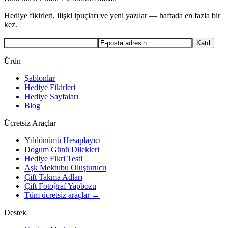
Hediye fikirleri, ilişki ipuçları ve yeni yazılar — haftada en fazla bir
kez.
Katıl
Ürün
Şablonlar
Hediye Fikirleri
Hediye Sayfaları
Blog
Ücretsiz Araçlar
Yıldönümü Hesaplayıcı
Dogum Günü Dilekleri
Hediye Fikri Testi
Aşk Mektubu Oluşturucu
Çift Takma Adları
Çift Fotoğraf Yapbozu
Tüm ücretsiz araçlar →
Destek