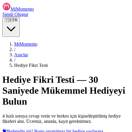
MiMomento
Şimdi Oluştur
🇹🇷
TR
MiMomento
/
Araçlar
/
Hediye Fikri Testi
Hediye Fikri Testi — 30
Saniyede Mükemmel Hediyeyi
Bulun
4 hızlı soruya cevap verin ve herkes için kişiselleştirilmiş hediye
fikirleri alın. Ücretsiz, anında, kayıt gerektirmez.
💝
Beğendin mi? Bunu unutulmaz bir hediye sayfasına