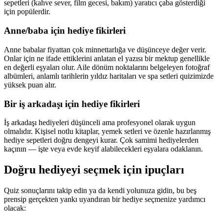
sepetleri (kahve sever, film gecesi, bakım) yaratıcı çaba gösterdiği
için popülerdir.
Anne/baba için hediye fikirleri
Anne babalar fiyattan çok minnettarlığa ve düşünceye değer verir.
Onlar için ne ifade ettiklerini anlatan el yazısı bir mektup genellikle
en değerli eşyaları olur. Aile dönüm noktalarını belgeleyen fotoğraf
albümleri, anlamlı tarihlerin yıldız haritaları ve spa setleri quizimizde
yüksek puan alır.
Bir iş arkadaşı için hediye fikirleri
İş arkadaşı hediyeleri düşünceli ama profesyonel olarak uygun
olmalıdır. Kişisel notlu kitaplar, yemek setleri ve özenle hazırlanmış
hediye sepetleri doğru dengeyi kurar. Çok samimi hediyelerden
kaçının — işte veya evde keyif alabilecekleri eşyalara odaklanın.
Doğru hediyeyi seçmek için ipuçları
Quiz sonuçlarını takip edin ya da kendi yolunuza gidin, bu beş
prensip gerçekten yankı uyandıran bir hediye seçmenize yardımcı
olacak: