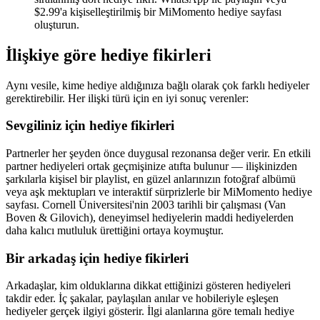
$2.99'a kişiselleştirilmiş bir MiMomento hediye sayfası
oluşturun.
İlişkiye göre hediye fikirleri
Aynı vesile, kime hediye aldığınıza bağlı olarak çok farklı hediyeler
gerektirebilir. Her ilişki türü için en iyi sonuç verenler:
Sevgiliniz için hediye fikirleri
Partnerler her şeyden önce duygusal rezonansa değer verir. En etkili
partner hediyeleri ortak geçmişinize atıfta bulunur — ilişkinizden
şarkılarla kişisel bir playlist, en güzel anlarınızın fotoğraf albümü
veya aşk mektupları ve interaktif sürprizlerle bir MiMomento hediye
sayfası. Cornell Üniversitesi'nin 2003 tarihli bir çalışması (Van
Boven & Gilovich), deneyimsel hediyelerin maddi hediyelerden
daha kalıcı mutluluk ürettiğini ortaya koymuştur.
Bir arkadaş için hediye fikirleri
Arkadaşlar, kim olduklarına dikkat ettiğinizi gösteren hediyeleri
takdir eder. İç şakalar, paylaşılan anılar ve hobileriyle eşleşen
hediyeler gerçek ilgiyi gösterir. İlgi alanlarına göre temalı hediye