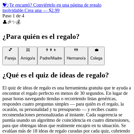
💝
¿Te encantó? Conviértelo en una página de regalo
inolvidable.
Crea una — $2.99
Paso 1 de 4
👤
🎉
✨
💰
¿Para quién es el regalo?
💕
👯
👨‍👩‍👦
👫
💼
Pareja
Amigo/a
Padre/Madre
Hermano/a
Colega
¿Qué es el quiz de ideas de regalo?
El quiz de ideas de regalo es una herramienta gratuita que te ayuda a
encontrar el regalo perfecto en menos de 30 segundos. En lugar de
pasar horas navegando tiendas o recorriendo listas genéricas,
respondes cuatro preguntas simples — para quién es el regalo, la
ocasión, su personalidad y tu presupuesto — y recibes cuatro
recomendaciones personalizadas al instante. Cada sugerencia se
puntúa usando un algoritmo de coincidencia en cuatro dimensiones,
para que obtengas ideas que realmente encajen en tu situación. Se
evalúan más de 18 ideas de regalo curadas por cada quiz, cubriendo