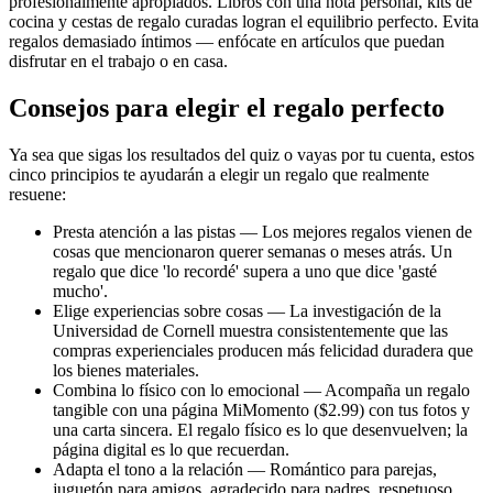
profesionalmente apropiados. Libros con una nota personal, kits de
cocina y cestas de regalo curadas logran el equilibrio perfecto. Evita
regalos demasiado íntimos — enfócate en artículos que puedan
disfrutar en el trabajo o en casa.
Consejos para elegir el regalo perfecto
Ya sea que sigas los resultados del quiz o vayas por tu cuenta, estos
cinco principios te ayudarán a elegir un regalo que realmente
resuene:
Presta atención a las pistas — Los mejores regalos vienen de
cosas que mencionaron querer semanas o meses atrás. Un
regalo que dice 'lo recordé' supera a uno que dice 'gasté
mucho'.
Elige experiencias sobre cosas — La investigación de la
Universidad de Cornell muestra consistentemente que las
compras experienciales producen más felicidad duradera que
los bienes materiales.
Combina lo físico con lo emocional — Acompaña un regalo
tangible con una página MiMomento ($2.99) con tus fotos y
una carta sincera. El regalo físico es lo que desenvuelven; la
página digital es lo que recuerdan.
Adapta el tono a la relación — Romántico para parejas,
juguetón para amigos, agradecido para padres, respetuoso